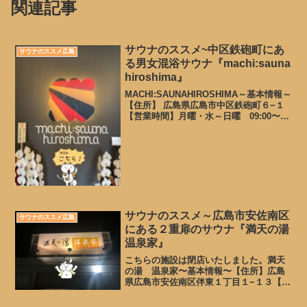
関連記事
サウナのススメ~中区鉄砲町にあ
サウナのススメ広島
る男女混浴サウナ『machi:sauna
hiroshima』
MACHI:SAUNAHIROSHIMA～基本情報～
【住所】 広島県広島市中区鉄砲町６−１
【営業時間】月曜・水～日曜 09:00〜
23:00火曜 09:00〜20:00 ※レディース
デイ【定休日】 定休日無し【TEL】082-
222-026...
サウナのススメ～広島市安佐南区
サウナのススメ広島
にある２重扉のサウナ『満天の湯
温泉家』
こちらの施設は閉店いたしました。満天
の湯 温泉家〜基本情報〜【住所】広島
県広島市安佐南区伴東１丁目１−１３【営
業時間】10:00～23:00（最終受付／
22:00）【定休日】4月、5月、7月、9月、