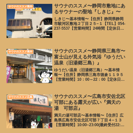
10月、3月は第2水曜日2月、6月、11月...
サウナのススメ〜静岡市敷地にあ
サウナのススメ県外
るサウナーの聖地『しきじ』〜
しきじ〜基本情報〜【住所】静岡県静岡
市駿河区敷地２丁目２５−１【TEL】054-
237-5537【営業時間】24時間【定休日】
年中無休（清掃時間：男風呂２時～３時
ころまで、女風呂１時～２時頃まで）水
の入れ替え15時〜15時40分位【料金】
男...
サウナのススメ〜静岡県三島市〜
サウナのススメ県外
富士山が見える外気浴『ゆうだい
温泉（旧湯郷三島）』
ゆうだい温泉（旧湯郷三島）〜基本情
報〜【住所】静岡県三島市徳倉１１９５
【営業時間】10：00～22：00【定休日】
年中無休【TEL】055-988-0600【公式
HP】【料金】平日 大人 770円 土日
大人 850円（終日）レンタルフェ...
サウナのススメ〜広島市安佐北区
サウナのススメ広島
可部にある露天が広い『満天の
湯 可部店』
満天の湯可部店〜基本情報〜【住所】広
島県広島市安佐北区可部７丁目４−１３
【営業時間】10:00~23:00(最終受付22:00)
【定休日】第２火曜日【TEL】082-819-