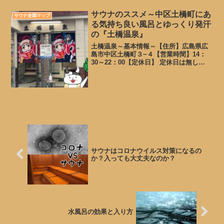
3002【公式HP】【料金】大人 950円
（サウナ、露天込み） 内...
サウナのススメ～中区土橋町にあ
サウナ全国マップ
る気持ち良い風呂とゆっくり発汗
の『土橋温泉』
土橋温泉～基本情報～【住所】広島県広
島市中区土橋町３−４【営業時間】14：
30～22：00【定休日】 定休日は無し
【TEL】082-231-7093【公式HP】無し
【料金】基本入浴450円 サウナ+100
円 銭湯なのでアメニティはありませ
ん...
サウナはコロナウイルス対策になるの
か？入っても大丈夫なのか？
水風呂の効果と入り方