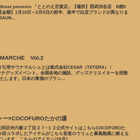
Street presents 「ととのえ百貨店」【場所】西武渋谷店 B館5
会期】1月10日～2月5日の前半、後半で出店ブランドが異なりま
UN...
ARCHE Vol.2
用サウナマルシェとは株式会社CESAR（TETERA） /
催のサウナグッズイベント。全国各地の施設、グッズクリエイターを招致
たします。日本の東側のブラン...
ー×COCOFUROたかの湯
大田区仲六郷２丁目２７−１２公式サイトはこちらCOCOFUROた
今回コラボしたアイテムがこちら音楽ロウリュと暴風熱風に耐える
います。こちらのアイテムは8月1...