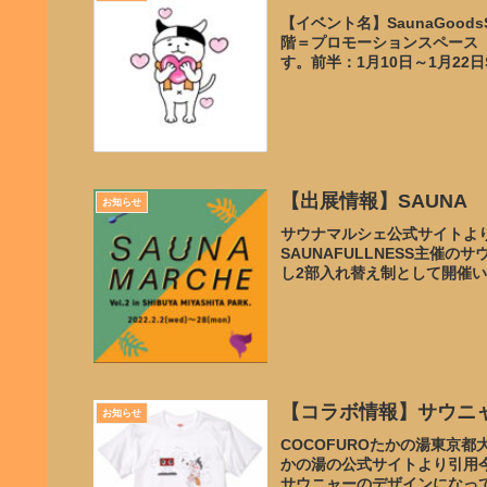
【イベント名】SaunaGoods
階＝プロモーションスペース【
す。前半：1月10日～1月22日SA
【出展情報】SAUNA M
お知らせ
サウナマルシェ公式サイトより引
SAUNAFULLNESS主
し2部入れ替え制として開催い
【コラボ情報】サウニャ
お知らせ
COCOFUROたかの湯東京都
かの湯の公式サイトより引用
サウニャーのデザインになって