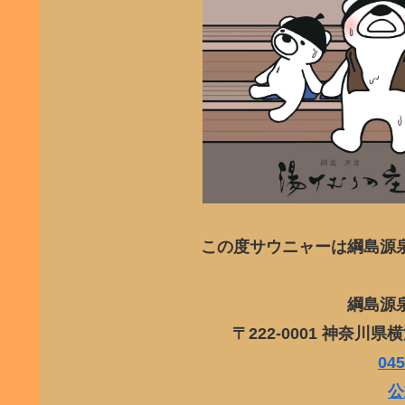
この度サウニャーは綱島源
綱島源
〒222-0001 神奈
045
公