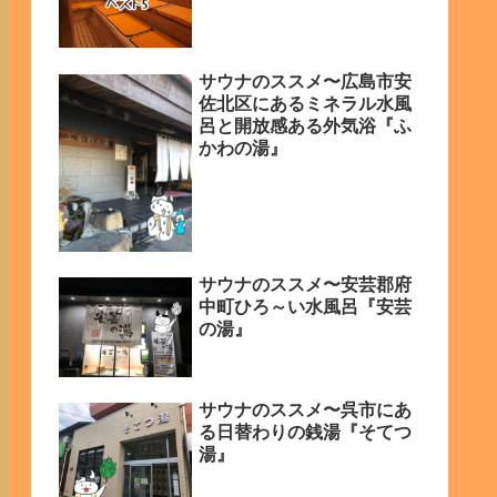
サウナのススメ〜広島市安
佐北区にあるミネラル水風
呂と開放感ある外気浴『ふ
かわの湯』
サウナのススメ〜安芸郡府
中町ひろ～い水風呂『安芸
の湯』
サウナのススメ〜呉市にあ
る日替わりの銭湯『そてつ
湯』