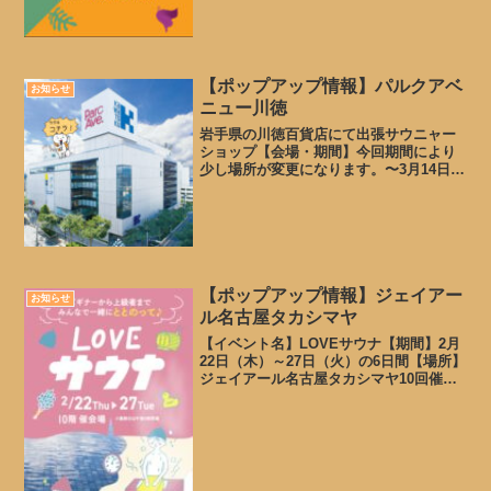
エイターを招致し2部入れ替え制として開
催いたします。日本の東側のブラン...
【ポップアップ情報】パルクアベ
お知らせ
ニュー川徳
岩手県の川徳百貨店にて出張サウニャー
ショップ【会場・期間】今回期間により
少し場所が変更になります。〜3月14日ま
で 場所:川徳百貨店 ・1月31日までは 3F
アウトドアショップPeeePs内 ・2月1日
から2月28日まで 3F シーズンスペ...
【ポップアップ情報】ジェイアー
お知らせ
ル名古屋タカシマヤ
【イベント名】LOVEサウナ【期間】2月
22日（木）～27日（火）の6日間【場所】
ジェイアール名古屋タカシマヤ10回催事
会場当日は沢山のサウナグッズブランド
はもちろん、サ飯、家庭用サウナなどサ
ウナに関するブースが出展します。サウ
ニャーもポッ...