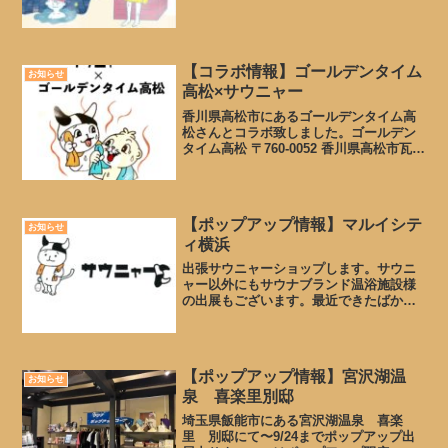
【コラボ情報】ゴールデンタイム
お知らせ
高松×サウニャー
香川県高松市にあるゴールデンタイム高
松さんとコラボ致しました。ゴールデン
タイム高松 〒760-0052 香川県高松市瓦町
２丁目１−７TEL： 0120-976-000公式サ
イトはこちら元々ある、ゴールデンタイ
ム高松さんのビーバーちゃんと向か...
【ポップアップ情報】マルイシテ
お知らせ
ィ横浜
出張サウニャーショップします。サウニ
ャー以外にもサウナブランド温浴施設様
の出展もございます。最近できたばかり
のぬいぐるみも出品します〜〜なにけん
さんも出られるとの事で、なにけんさん
コラボTシャツ、タオルも出品します。
【開催場所】 マルイシテ...
【ポップアップ情報】宮沢湖温
お知らせ
泉 喜楽里別邸
埼玉県飯能市にある宮沢湖温泉 喜楽
里 別邸にて〜9/24までポップアップ出