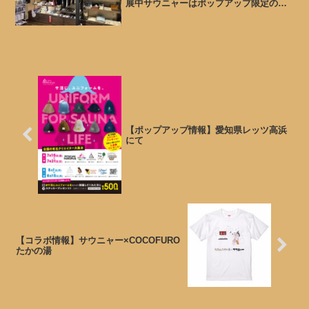
展中サウニャーはポップアップ限定の本
日はこちら2.0キーホルダーを出品してま
す。サウニャー以外にも・
WONDERWALLsauna ・SAUNA
BROTHERS・...
【ポップアップ情報】愛知県レッツ高浜
にて
【コラボ情報】サウニャー×COCOFURO
たかの湯