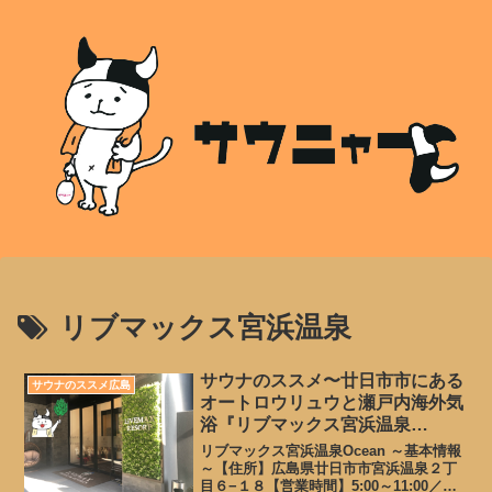
リブマックス宮浜温泉
サウナのススメ〜廿日市市にある
サウナのススメ広島
オートロウリュウと瀬戸内海外気
浴『リブマックス宮浜温泉
Ocean』
リブマックス宮浜温泉Ocean ～基本情報
～【住所】広島県廿日市市宮浜温泉２丁
目６−１８【営業時間】5:00～11:00／