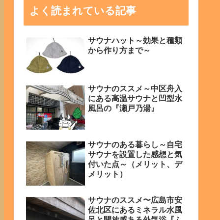
よく読まれている記事
サウナハット～効果と種類
から作り方まで～
サウナのススメ～中区舟入
にある高温サウナと凹型水
風呂の『瀬戸乃湯』
サウナのある暮らし～自宅
サウナを設置した感想と気
付いた点～（メリット、デ
メリット）
サウナのススメ〜広島市安
佐北区にあるミネラル水風
呂と開放感ある外気浴『ふ