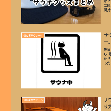
か？
に限
所持
サ
初心者サウナーへ
ー
先日
ら↓
たサ
った
サ
初心者サウナーへ
り