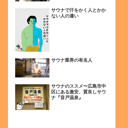
サウナで汗をかく人とかか
ない人の違い
サウナ業界の有名人
サウナのススメ〜広島市中
区にある激安、質良しサウ
ナ『音戸温泉』