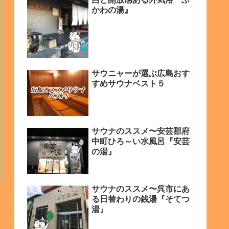
かわの湯』
サウニャーが選ぶ広島おす
すめサウナベスト５
サウナのススメ〜安芸郡府
中町ひろ～い水風呂『安芸
の湯』
サウナのススメ〜呉市にあ
る日替わりの銭湯『そてつ
湯』