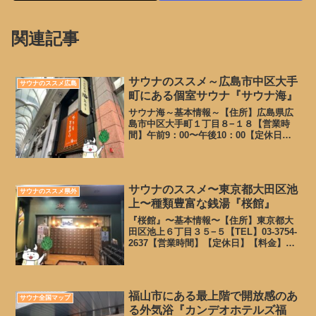
関連記事
サウナのススメ～広島市中区大手
サウナのススメ広島
町にある個室サウナ『サウナ海』
サウナ海～基本情報～【住所】広島県広
島市中区大手町１丁目８−１８【営業時
間】午前9：00〜午後10：00【定休日】
定休日無し【TEL】082-236-6999【公式
HP】【料金】コース※ご夫婦・親子・お
友達のご利用可能タオルセット、ドリ
ン...
サウナのススメ〜東京都大田区池
サウナのススメ県外
上〜種類豊富な銭湯『桜館』
『桜館』〜基本情報〜【住所】東京都大
田区池上６丁目３５−５【TEL】03-3754-
2637【営業時間】【定休日】【料金】大
人 470円 サウナ+100円(タオル付き)フ
ェイスタオルレンタル 50円 バスタ
オルレンタル 100円せっけん、...
福山市にある最上階で開放感のあ
サウナ全国マップ
る外気浴『カンデオホテルズ福