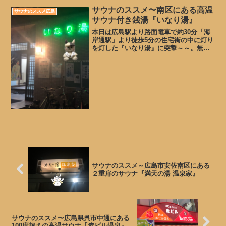
格2,310円(税込）サウナ・ご入浴...
サウナのススメ〜南区にある高温
サウナのススメ広島
サウナ付き銭湯『いなり湯』
本日は広島駅より路面電車で約30分「海
岸通駅」より徒歩5分の住宅街の中に灯り
を灯した『いなり湯』に突撃～～。無料
駐車場も銭湯には珍しく11台置けるスペ
ースがあります。昔の私はだいたいスー
パー銭湯にしか行かないんですが、新規
を探しとると、銭湯...
サウナのススメ～広島市安佐南区にある
２重扉のサウナ『満天の湯 温泉家』
サウナのススメ〜広島県呉市中通にある
100度超えの高温サウナ『赤ビル温泉』