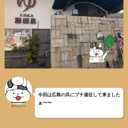
今回は広島の呉にプチ遠征して来ました
ぁ〜〜
サウニャー