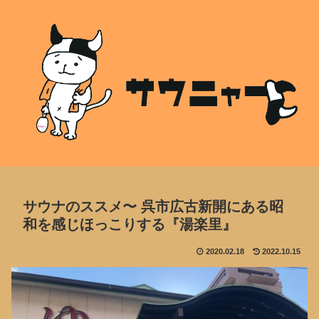
サウナのススメ〜 呉市広古新開にある昭
和を感じほっこりする『湯楽里』
2020.02.18
2022.10.15