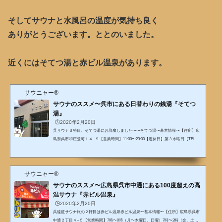
そしてサウナと水風呂の温度が気持ち良く
ありがとうございます。ととのいました。
近くにはそてつ湯と赤ビル温泉があります。
サウニャー®
サウナのススメ〜呉市にある日替わりの銭湯『そてつ
湯』
🕒️2020年2月20日
呉サウナ３発目。そてつ湯にお邪魔しました〜〜そてつ湯〜基本情報〜【住所】広
島県呉市和庄登町１４−９【営業時間】11:00〜23:00【定休日】第３水曜日【TEL】0
823-21-6505【料金】大人 450円貸しフェイスタオル40円 バスタオル70円 ミニ
石けん、ボディソ各40円アメニティ洗い場に無し。気をつける点日替わりでお風呂
が変わる為、露天風呂の日とサウナの日があります。残念ながら私が訪れた日は露
サウニャー®
天風呂だった。。。露天風呂の時はサウナが小さめです。事前に電話確認すること
をオススメします！！お分かり頂けただろうか？サウナは...
サウナのススメ〜広島県呉市中通にある100度超えの高
温サウナ『赤ビル温泉』
🕒️2020年2月20日
呉遠征サウナ旅の２軒目は赤ビル温泉赤ビル温泉〜基本情報〜【住所】広島県呉市
中通２丁目４−５【営業時間】7時〜0時（月〜木曜日、日曜）7時〜2時（金、土）