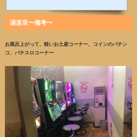
【定休日】第2・4水曜日【TEL】0823-21-6075【料金】大人 450円。貸タオルセッ
ト110円 石鹸40円本当にその名の通り赤いビルで2階には漫画喫茶が入っていま
す。赤ビル温泉〜お風呂情報〜カランは25個あり、壁面のみシャワーが有ります。
銭湯の雰囲気を堪能できる。（使えないのも6個くらいあります。）お風呂は4人く
湯楽里〜備考〜
らいは入れるお風呂が３種類とサウナ、水風呂、地熱温泉があ...
お風呂上がって、軽いお土産コーナー、コインのパチン
コ、パチスロコーナー