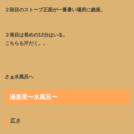
２段目のストーブ正面が一番暑い場所に鎮座。
２発目は長めの12分はいる。
こちらも汗だく。。
さぁ水風呂へ
湯楽里〜水風呂〜
広さ