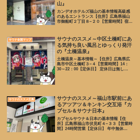
山』
カンデオホテルズ福山の基本情報高級感
のあるエントランス【住所】広島県福山
市御船町２丁目８−２０【営業時間】宿泊
は24時間。日帰り入浴は6～11時もしくは
15～23時【定休日】 年中無休【TEL】
084-932-7500【公式HP】【料金】価...
サウナのススメ～中区土橋町にあ
サウナ全国マップ
る気持ち良い風呂とゆっくり発汗
の『土橋温泉』
土橋温泉～基本情報～【住所】広島県広
島市中区土橋町３−４【営業時間】14：
30～22：00【定休日】 定休日は無し
【TEL】082-231-7093【公式HP】無し
【料金】基本入浴450円 サウナ+100
円 銭湯なのでアメニティはありませ
ん...
サウナのススメ～福山市駅前にあ
サウナのススメ広島
るアツアツ＆キンキン交互浴『カ
プセル＆サウナ日本』
カプセルサウナ＆日本の基本情報【住
所】広島県福山市伏見町４−３３【営業時
間】24時間営業【定休日】 年中無休
【TEL】084-921-2886【公式HP】【料
金】フリータイム 2,420円(税込)会員価